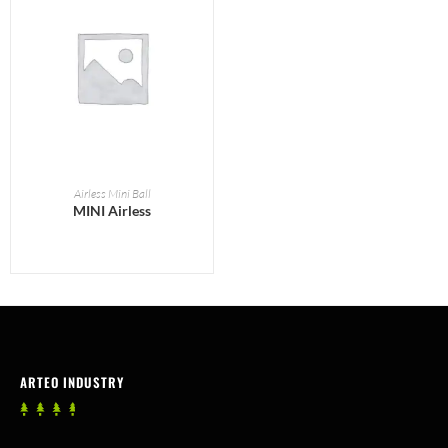
READ MORE
Airless Mini Ball
MINI Airless
ARTEO INDUSTRY